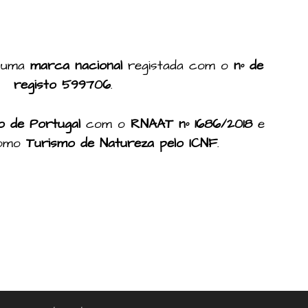
 uma
marca nacional
registada com o
nº de
registo 599706
.
 de Portugal
com o
RNAAT nº 1686/2018
e
como
Turismo de Natureza pelo ICNF
.