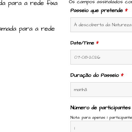
Os campos assinalados c
da para a rede fixa
Passeio que pretende
*
amada para a rede
Date/Time
*
Duração do Passeio
*
Número de participante
Nota: para apenas 1 participante