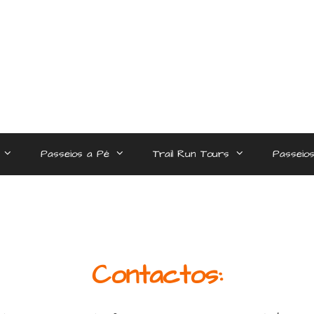
Passeios a Pé
Trail Run Tours
Passeios
Contactos: