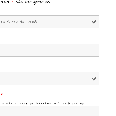
om um
*
são obrigatórios
s
*
 o valor a pagar será igual ao de 2 participantes.